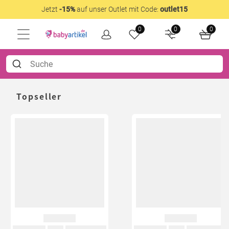
Jetzt
-15%
auf unser Outlet mit Code:
outlet15
0
0
0
Topseller