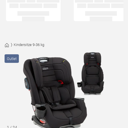
Kindersitze 9-36 kg
Outlet
1
/
24