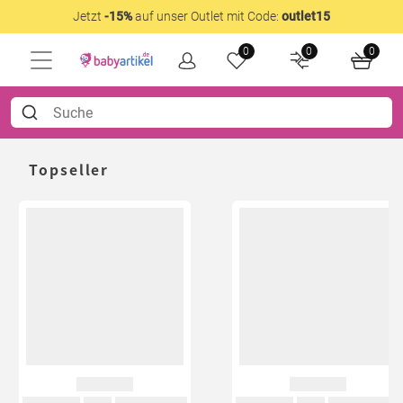
Jetzt
-15%
auf unser Outlet mit Code:
outlet15
0
0
0
Topseller