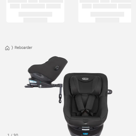
Reboarder
1
/
30