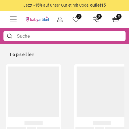
Jetzt
-15%
auf unser Outlet mit Code:
outlet15
0
0
0
Topseller