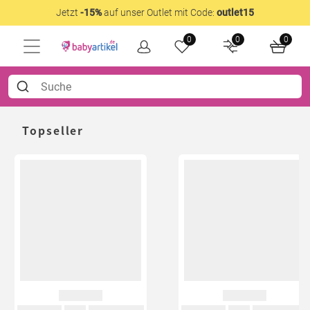
Jetzt
-15%
auf unser Outlet mit Code:
outlet15
0
0
0
Topseller