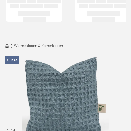
Wärmekissen & Körnerkissen
Outlet
1
/
4