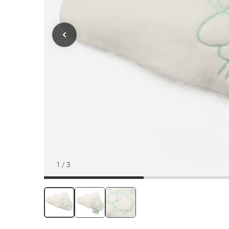
1
/
3