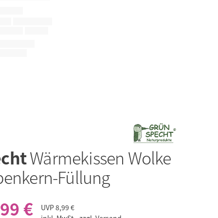
echt
Wärmekissen Wolke
benkern-Füllung
,99 €
UVP
8,99 €
inkl. MwSt.,
zzgl. Versand