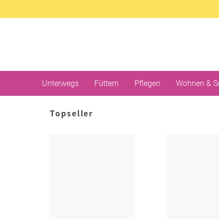
Unterwegs
Füttern
Pflegen
Wohnen & S
Topseller