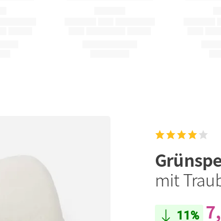
Grünsp
mit Trau
7
11%