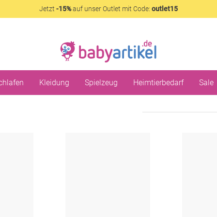
Jetzt
-15%
auf unser Outlet mit Code:
outlet15
chlafen
Kleidung
Spielzeug
Heimtierbedarf
Sale