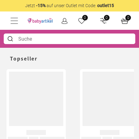
Jetzt
-15%
auf unser Outlet mit Code:
outlet15
0
0
0
Topseller