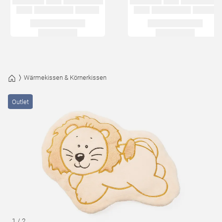
Wärmekissen & Körnerkissen
Outlet
1
/
2