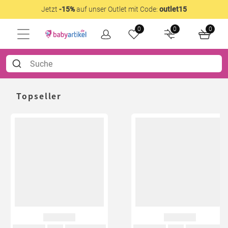
Jetzt
-15%
auf unser Outlet mit Code:
outlet15
0
0
0
Topseller