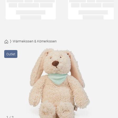
Wärmekissen & Körnerkissen
Outlet
1
/
2