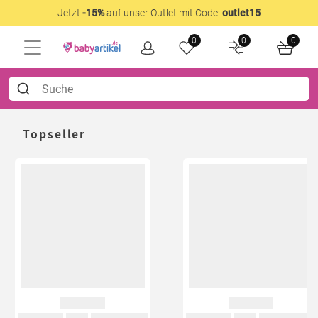
Jetzt
-15%
auf unser Outlet mit Code:
outlet15
0
0
0
Topseller