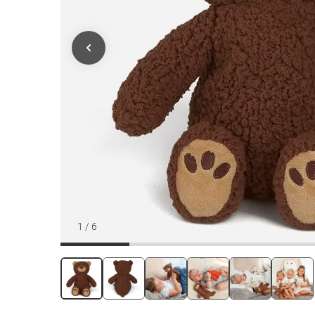
1
/
6