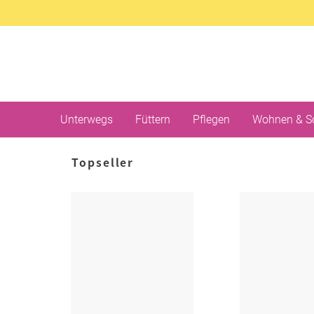
Unterwegs
Füttern
Pflegen
Wohnen & S
Topseller