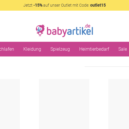
Jetzt
-15%
auf unser Outlet mit Code:
outlet15
chlafen
Kleidung
Spielzeug
Heimtierbedarf
Sale