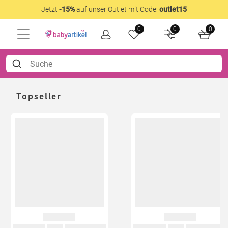
Jetzt
-15%
auf unser Outlet mit Code:
outlet15
0
0
0
Topseller