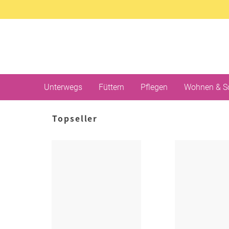
Unterwegs
Füttern
Pflegen
Wohnen & S
Topseller