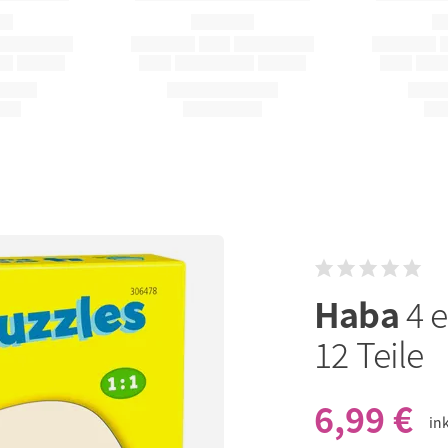
Haba
4 e
12 Teile
6,99 €
in