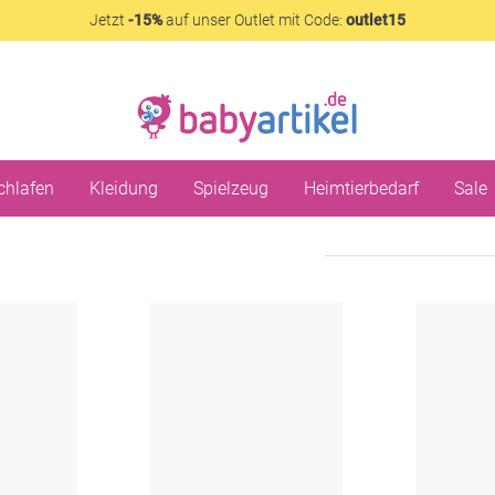
Jetzt
-15%
auf unser Outlet mit Code:
outlet15
chlafen
Kleidung
Spielzeug
Heimtierbedarf
Sale