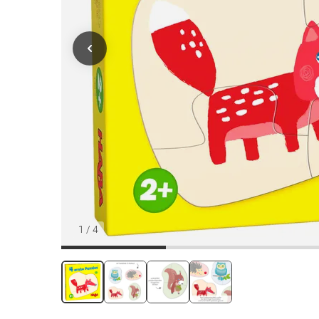
1
/
4