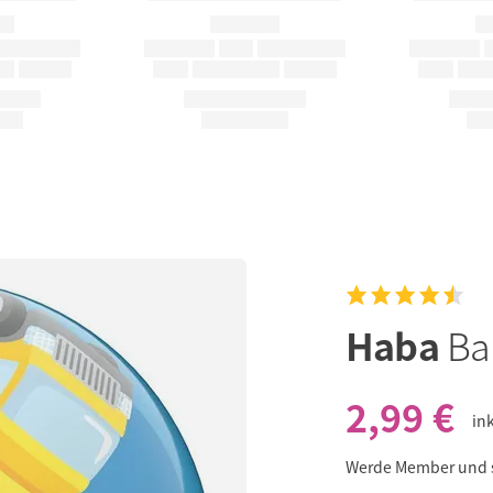
Haba
Ba
2,99 €
in
Werde Member und