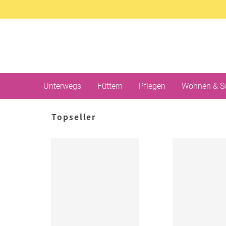
Unterwegs
Füttern
Pflegen
Wohnen & S
Topseller