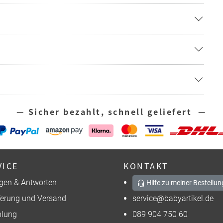
— Sicher bezahlt, schnell geliefert —
VICE
KONTAKT
gen & Antworten
Hilfe zu meiner Bestellun
ferung und Versand
service@babyartikel.de
lung
089 904 750 60