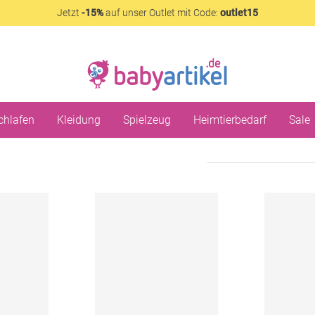
Jetzt
-15%
auf unser Outlet mit Code:
outlet15
chlafen
Kleidung
Spielzeug
Heimtierbedarf
Sale