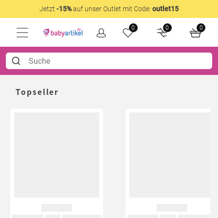
Jetzt
-15%
auf unser Outlet mit Code:
outlet15
0
0
0
Topseller