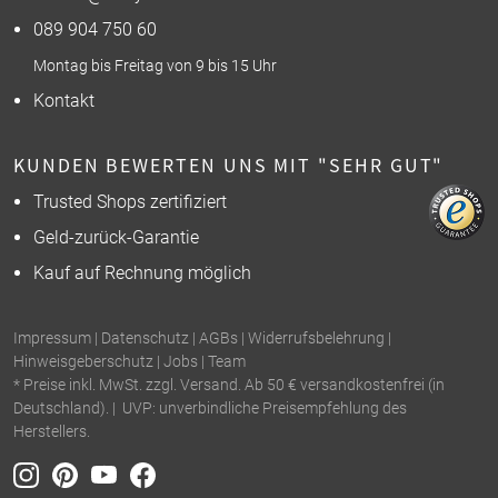
089 904 750 60
Montag bis Freitag von 9 bis 15 Uhr
Kontakt
KUNDEN BEWERTEN UNS MIT "SEHR GUT"
Trusted Shops zertifiziert
Geld-zurück-Garantie
Kauf auf Rechnung möglich
Impressum
|
Datenschutz
|
AGBs
|
Widerrufsbelehrung
|
Hinweisgeberschutz
|
Jobs
|
Team
* Preise inkl. MwSt. zzgl. Versand. Ab 50 € versandkostenfrei (in
Deutschland). | UVP: unverbindliche Preisempfehlung des
Herstellers.