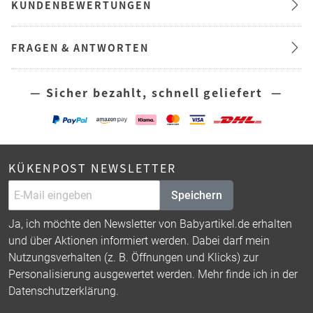
KUNDENBEWERTUNGEN
FRAGEN & ANTWORTEN
— Sicher bezahlt, schnell geliefert —
KÜKENPOST NEWSLETTER
Speichern
Ja, ich möchte den Newsletter von Babyartikel.de erhalten
und über Aktionen informiert werden. Dabei darf mein
Nutzungsverhalten (z. B. Öffnungen und Klicks) zur
Personalisierung ausgewertet werden. Mehr finde ich in der
Datenschutzerklärung
.