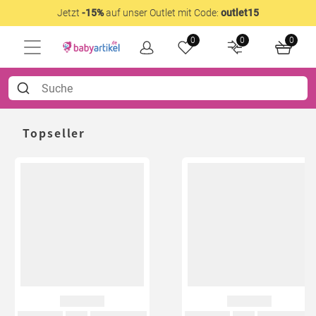
Jetzt
-15%
auf unser Outlet mit Code:
outlet15
0
0
0
Topseller