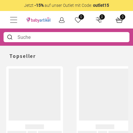
Jetzt
-15%
auf unser Outlet mit Code:
outlet15
0
0
0
Topseller