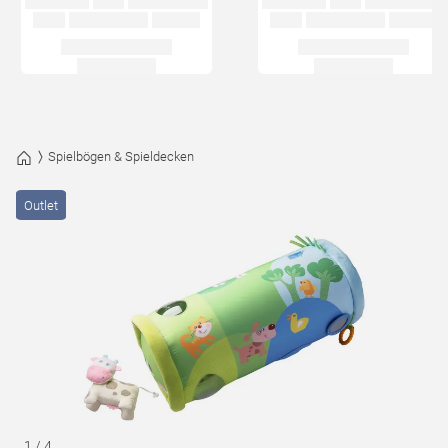
Spielbögen & Spieldecken
Outlet
1
/
4