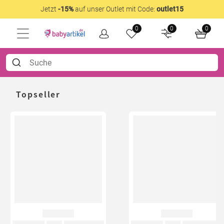
Jetzt
-15%
auf unser Outlet mit Code:
outlet15
0
0
0
Topseller