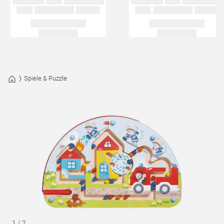
Spiele & Puzzle
1
/
2