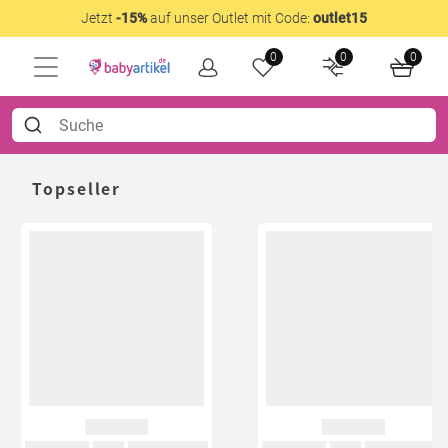
Jetzt
-15%
auf unser Outlet mit Code:
outlet15
0
0
0
Topseller