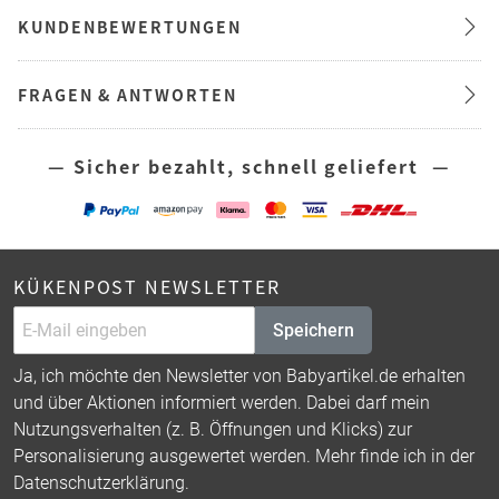
KUNDENBEWERTUNGEN
FRAGEN & ANTWORTEN
— Sicher bezahlt, schnell geliefert —
KÜKENPOST NEWSLETTER
Speichern
Ja, ich möchte den Newsletter von Babyartikel.de erhalten
und über Aktionen informiert werden. Dabei darf mein
Nutzungsverhalten (z. B. Öffnungen und Klicks) zur
Personalisierung ausgewertet werden. Mehr finde ich in der
Datenschutzerklärung
.