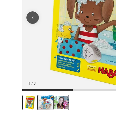
1
/
3