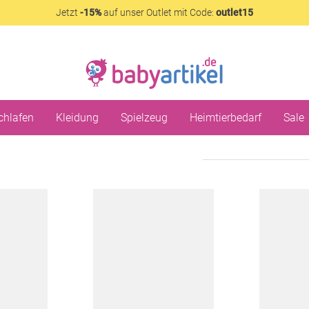
Jetzt
-15%
auf unser Outlet mit Code:
outlet15
chlafen
Kleidung
Spielzeug
Heimtierbedarf
Sale