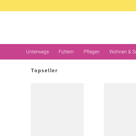
Unterwegs
Füttern
Pflegen
Wohnen & S
Topseller