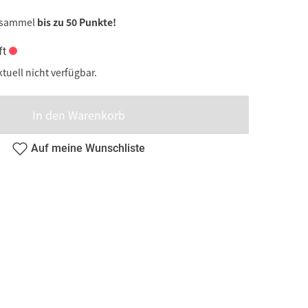
 sammel
bis zu 50 Punkte!
ft
ktuell nicht verfügbar.
In den Warenkorb
Beim Klick
Auf meine Wunschliste