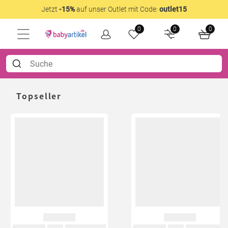
Jetzt
-15%
auf unser Outlet mit Code:
outlet15
0
0
0
Topseller