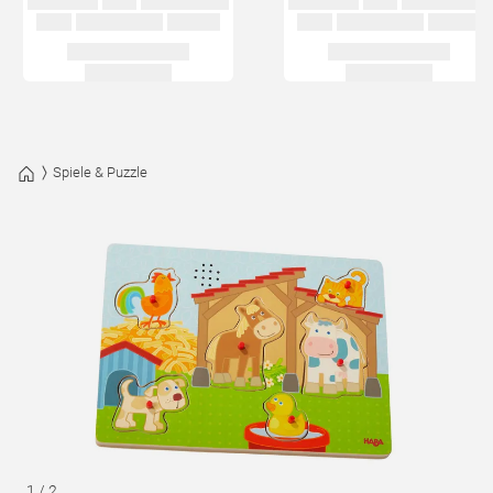
Spiele & Puzzle
1
/
2