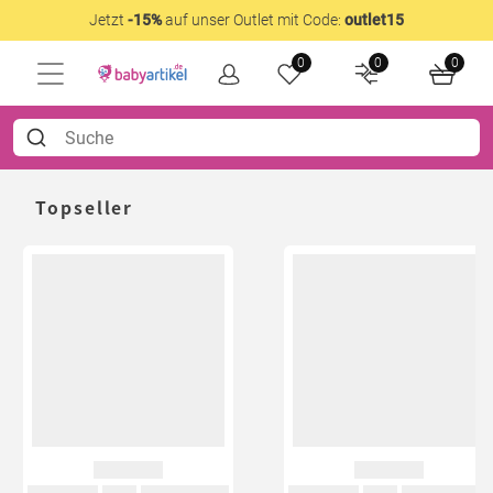
Jetzt
-15%
auf unser Outlet mit Code:
outlet15
0
0
0
Topseller