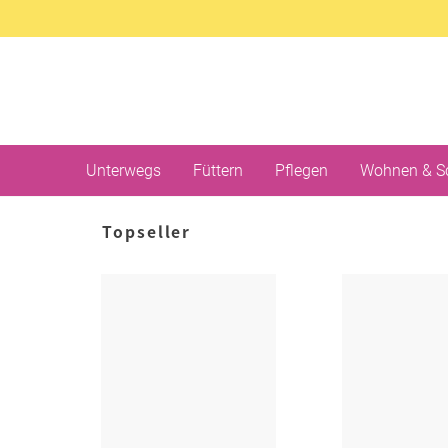
Unterwegs
Füttern
Pflegen
Wohnen & S
Topseller