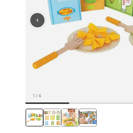
1
/
4