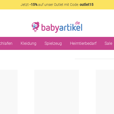
Jetzt
-15%
auf unser Outlet mit Code:
outlet15
chlafen
Kleidung
Spielzeug
Heimtierbedarf
Sale