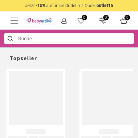
Jetzt
-15%
auf unser Outlet mit Code:
outlet15
0
0
0
Topseller