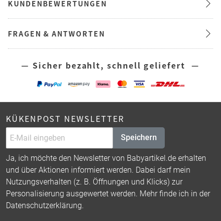
KUNDENBEWERTUNGEN
FRAGEN & ANTWORTEN
— Sicher bezahlt, schnell geliefert —
KÜKENPOST NEWSLETTER
Speichern
Ja, ich möchte den Newsletter von Babyartikel.de erhalten
und über Aktionen informiert werden. Dabei darf mein
Nutzungsverhalten (z. B. Öffnungen und Klicks) zur
Personalisierung ausgewertet werden. Mehr finde ich in der
Datenschutzerklärung
.