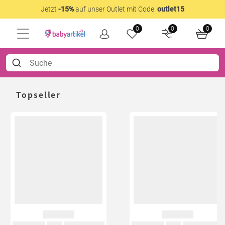
Jetzt
-15%
auf unser Outlet mit Code:
outlet15
0
0
0
Topseller