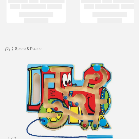
Spiele & Puzzle
1
/
2