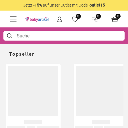
Jetzt
-15%
auf unser Outlet mit Code:
outlet15
0
0
0
Topseller