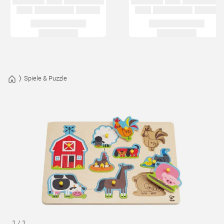
Spiele & Puzzle
1
/
1