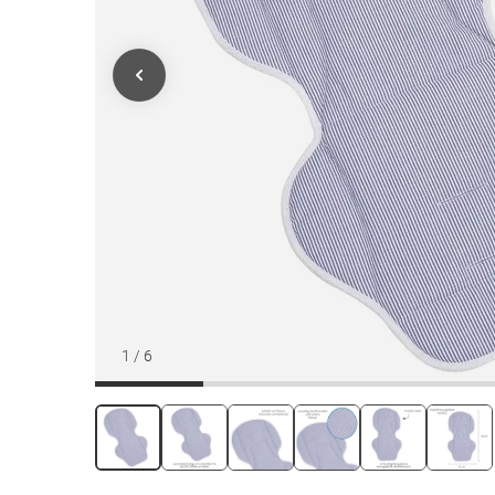
1
/
6