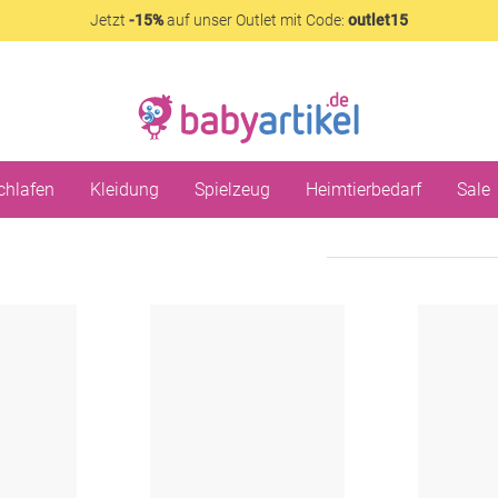
Jetzt
-15%
auf unser Outlet mit Code:
outlet15
chlafen
Kleidung
Spielzeug
Heimtierbedarf
Sale