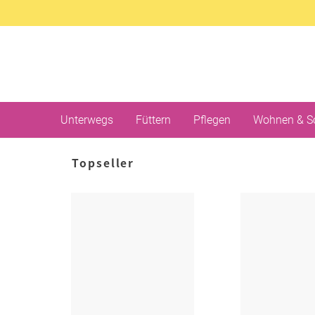
Unterwegs
Füttern
Pflegen
Wohnen & S
Topseller