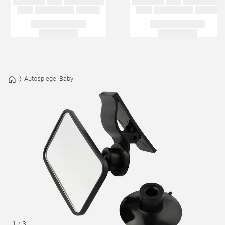
Autospiegel Baby
1
/
3