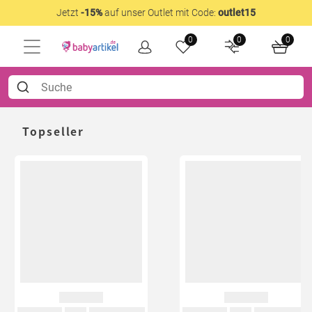
Jetzt
-15%
auf unser Outlet mit Code:
outlet15
0
0
0
Topseller