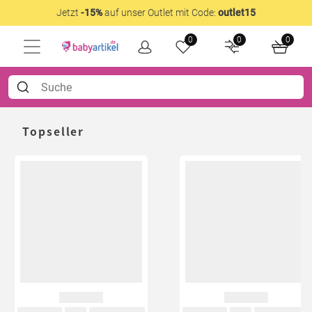
Jetzt
-15%
auf unser Outlet mit Code:
outlet15
0
0
0
Topseller