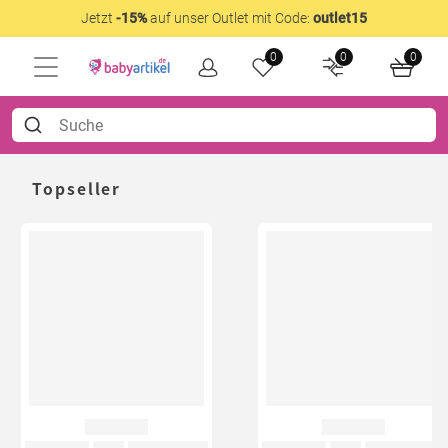
Jetzt
-15%
auf unser Outlet mit Code:
outlet15
0
0
0
Topseller