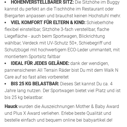
HÖHENVERSTELLBARER SITZ:
Die Sitzhöhe im Buggy
kannst du perfekt an die Tischhöhe im Restaurant oder
Biergarten anpassen und brauchst keinen Hochstuhl mehr.
VIEL KOMFORT FÜR ELTERN & KIND:
Schieberhöhe
flexibel einstellbar, Sitzhöhe 3-fach verstellbar, flache
Liegefläche - auch beim Sportwagen, Blickrichtung
wählbar, Verdeck mit UV-Schutz 50+, Schiebegriff und
Schutzbügel mit hochwertigem ECO-Leder ummantelt, mit
montiertem Sportsitz faltbar
IDEAL FÜR JEDES GELÄNDE:
dank der wendigen,
pannensicheren All Terrain Räder bist Du mit dem Walk N
Care auf so fast alles vorbereitet
BIS 25 KG BELASTBAR:
Dieses Set kannst Du ca. 4
Jahre lang nutzen. Der Sportwagen bietet viel Platz und ist
bis 25 kg belastbar.
Hauck
wurden die Auszeichnungen Mother & Baby Award
und Plus X Award verliehen. Erlebe beste Qualität und
bestelle einfach und bequem online bei babyartikel.de!