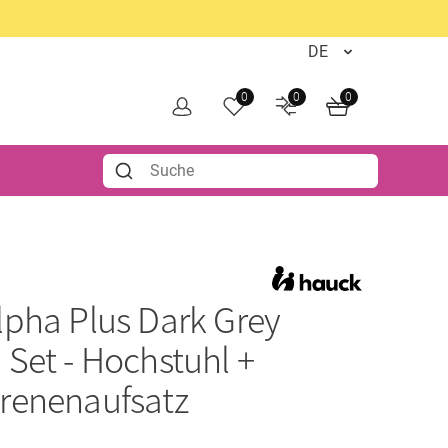
0
0
0
lpha Plus Dark Grey
Set - Hochstuhl +
renenaufsatz