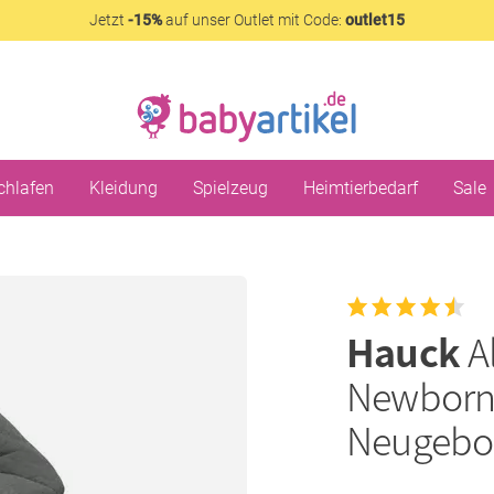
Jetzt
-15%
auf unser Outlet mit Code:
outlet15
chlafen
Kleidung
Spielzeug
Heimtierbedarf
Sale
Hauck
A
Newborn 
Neugebo