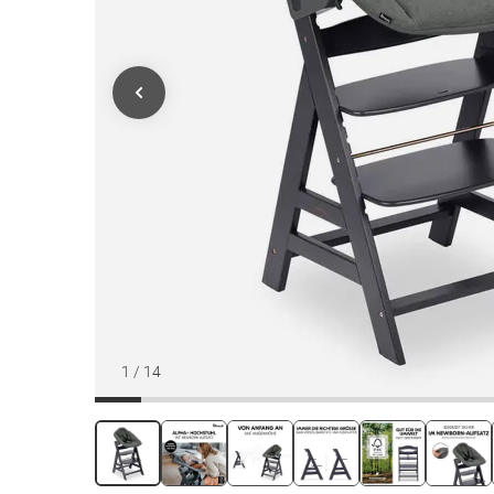
1
/
14