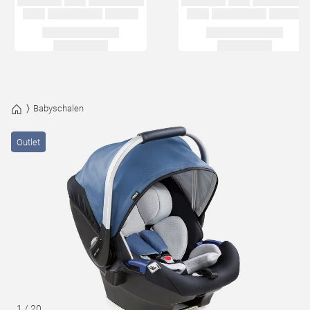
Babyschalen
Outlet
1
/
20