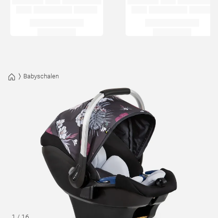
Babyschalen
1
/
16