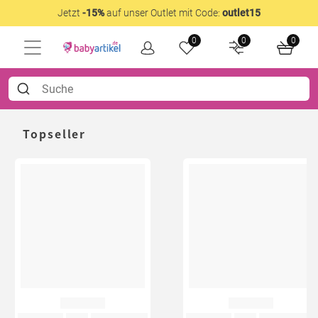
Jetzt
-15%
auf unser Outlet mit Code:
outlet15
0
0
0
Topseller