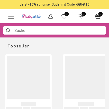
Jetzt
-15%
auf unser Outlet mit Code:
outlet15
0
0
0
Topseller