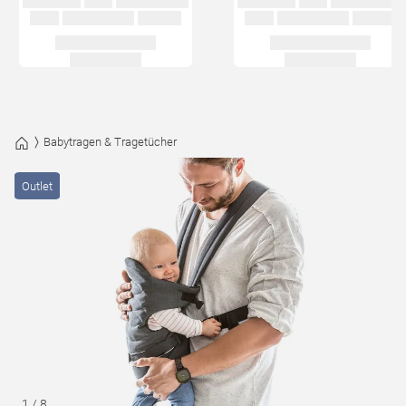
Babytragen & Tragetücher
Outlet
1
/
8