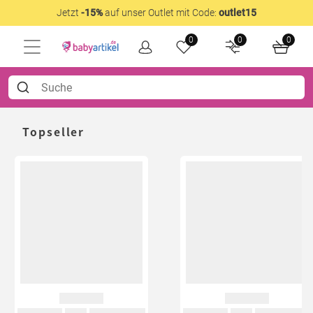
Jetzt
-15%
auf unser Outlet mit Code:
outlet15
0
0
0
Topseller