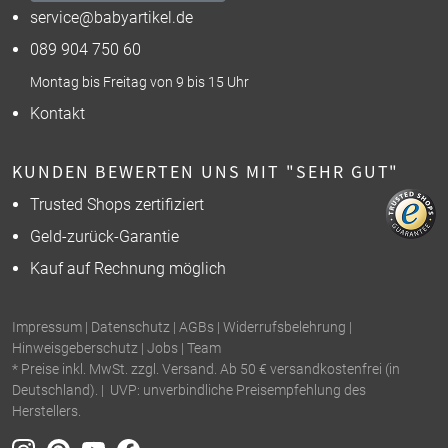
service@babyartikel.de
089 904 750 60
Montag bis Freitag von 9 bis 15 Uhr
Kontakt
KUNDEN BEWERTEN UNS MIT "SEHR GUT"
Trusted Shops zertifiziert
Geld-zurück-Garantie
Kauf auf Rechnung möglich
Impressum
|
Datenschutz
|
AGBs
|
Widerrufsbelehrung
|
Hinweisgeberschutz
|
Jobs
|
Team
* Preise inkl. MwSt. zzgl. Versand. Ab 50 € versandkostenfrei (in
Deutschland). | UVP: unverbindliche Preisempfehlung des
Herstellers.