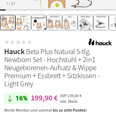
1
/
21
Hauck
Beta Plus Natural 5-tlg.
Newborn Set - Hochstuhl + 2in1
Neugeborenen-Aufsatz & Wippe
Premium + Essbrett + Sitzkissen -
Light Grey
199,90 €
UVP
239,80 €
16%
inkl. MwSt.
Werde Member und sammel
bis zu 1000 Punkte!