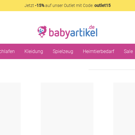
Jetzt
-15%
auf unser Outlet mit Code:
outlet15
chlafen
Kleidung
Spielzeug
Heimtierbedarf
Sale