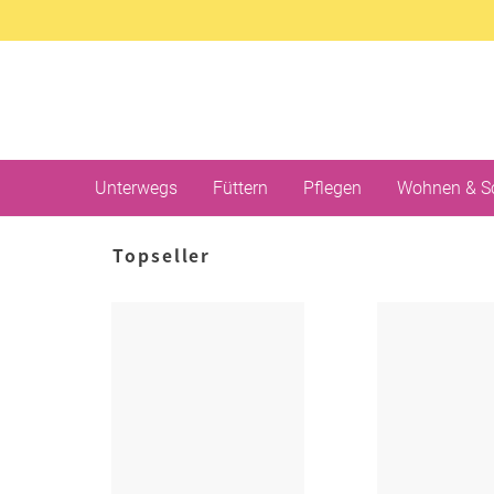
Unterwegs
Füttern
Pflegen
Wohnen & S
Topseller