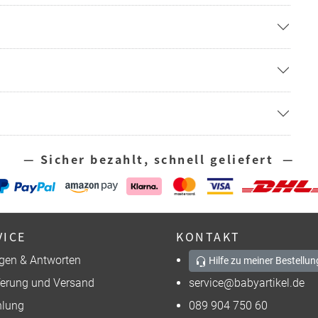
— Sicher bezahlt, schnell geliefert —
VICE
KONTAKT
gen & Antworten
Hilfe zu meiner Bestellun
ferung und Versand
service@babyartikel.de
lung
089 904 750 60