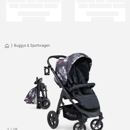
Buggys & Sportwagen
1
/
19