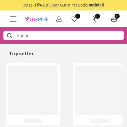
Jetzt
-15%
auf unser Outlet mit Code:
outlet15
0
0
0
Topseller