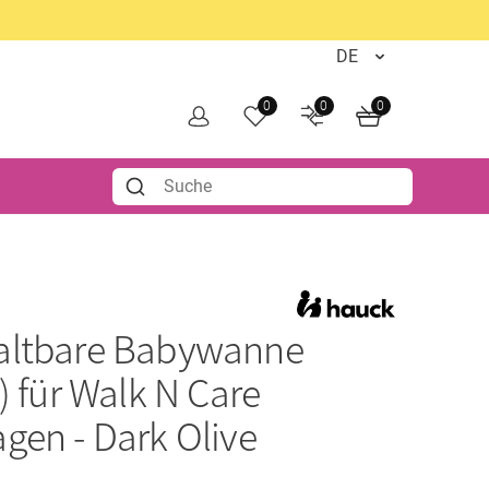
0
0
0
altbare Babywanne
) für Walk N Care
gen - Dark Olive