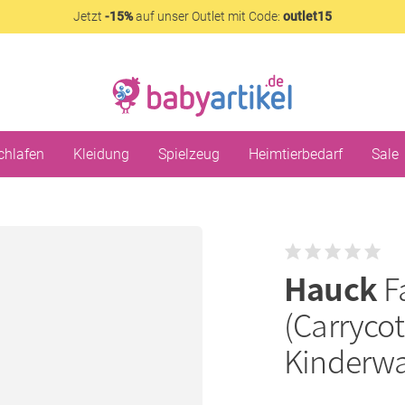
Jetzt
-15%
auf unser Outlet mit Code:
outlet15
chlafen
Kleidung
Spielzeug
Heimtierbedarf
Sale
Hauck
F
(Carrycot
Kinderwa