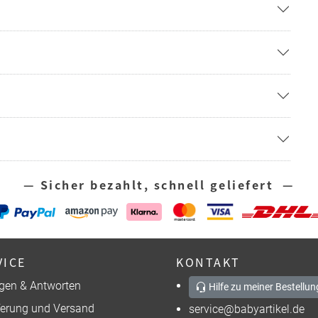
— Sicher bezahlt, schnell geliefert —
VICE
KONTAKT
gen & Antworten
Hilfe zu meiner Bestellun
ferung und Versand
service@babyartikel.de