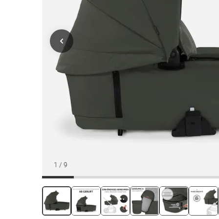
1
/
9