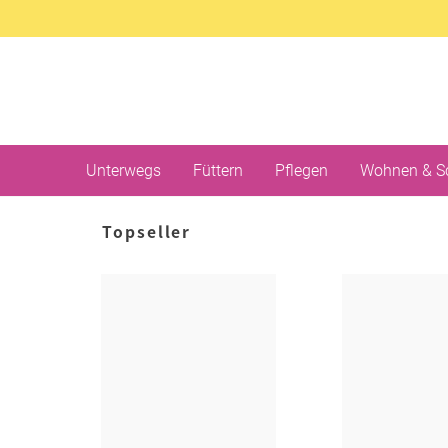
Unterwegs
Füttern
Pflegen
Wohnen & S
Topseller