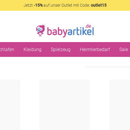
Jetzt
-15%
auf unser Outlet mit Code:
outlet15
chlafen
Kleidung
Spielzeug
Heimtierbedarf
Sale