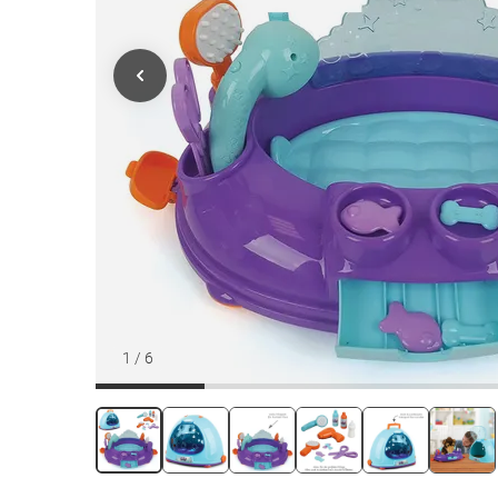
1
/
6