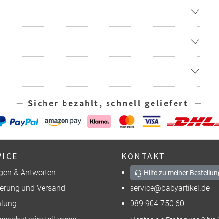
— Sicher bezahlt, schnell geliefert —
VICE
KONTAKT
gen & Antworten
Hilfe zu meiner Bestellun
ferung und Versand
service@babyartikel.de
lung
089 904 750 60