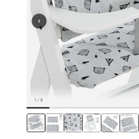
1
/
8