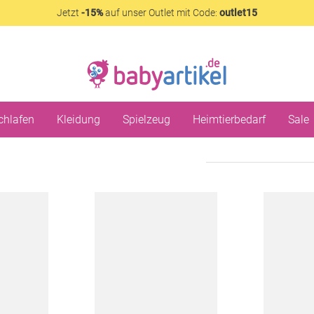
Jetzt
-15%
auf unser Outlet mit Code:
outlet15
chlafen
Kleidung
Spielzeug
Heimtierbedarf
Sale