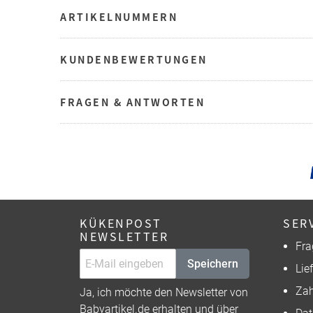
ARTIKELNUMMERN
KUNDENBEWERTUNGEN
FRAGEN & ANTWORTEN
KÜKENPOST
SER
NEWSLETTER
Fra
Speichern
Lie
Zah
Ja, ich möchte den Newsletter von
Babyartikel.de erhalten und über