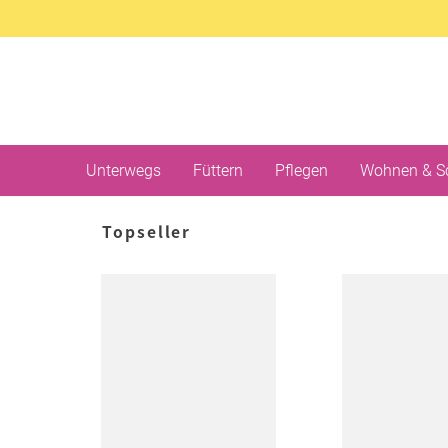
Unterwegs
Füttern
Pflegen
Wohnen & S
Topseller