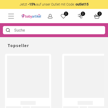
Jetzt
-15%
auf unser Outlet mit Code:
outlet15
0
0
0
Topseller