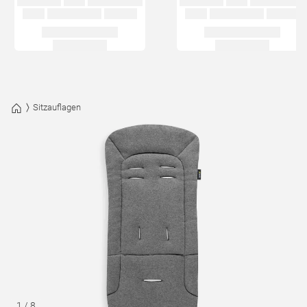
Sitzauflagen
1
/
8