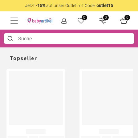
Jetzt
-15%
auf unser Outlet mit Code:
outlet15
0
0
0
Topseller