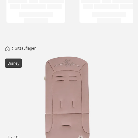
Sitzauflagen
Disney
1
/
10