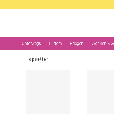
Unterwegs
Füttern
Pflegen
Wohnen & S
Topseller