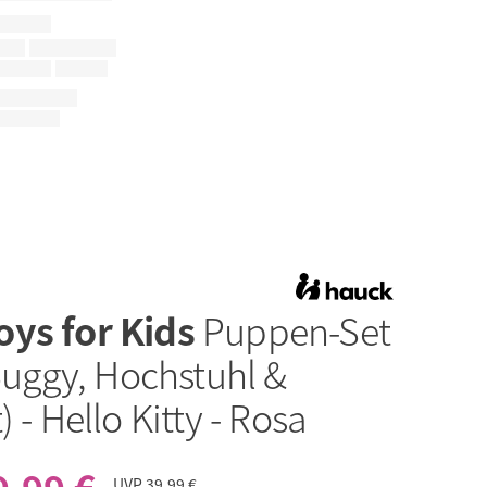
oys for Kids
Puppen-Set
(Buggy, Hochstuhl &
) - Hello Kitty - Rosa
UVP
39,99 €