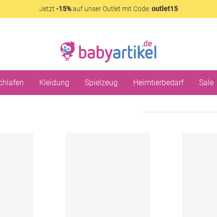
Jetzt
-15%
auf unser Outlet mit Code:
outlet15
chlafen
Kleidung
Spielzeug
Heimtierbedarf
Sale