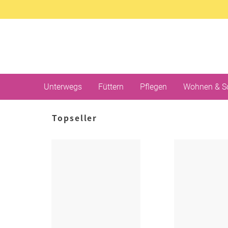
Unterwegs
Füttern
Pflegen
Wohnen & S
Topseller