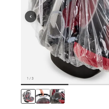
1
/
3