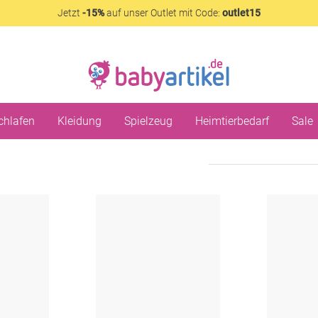
Jetzt
-15%
auf unser Outlet mit Code:
outlet15
chlafen
Kleidung
Spielzeug
Heimtierbedarf
Sale