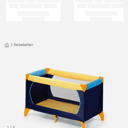
Reisebetten
1
/
4