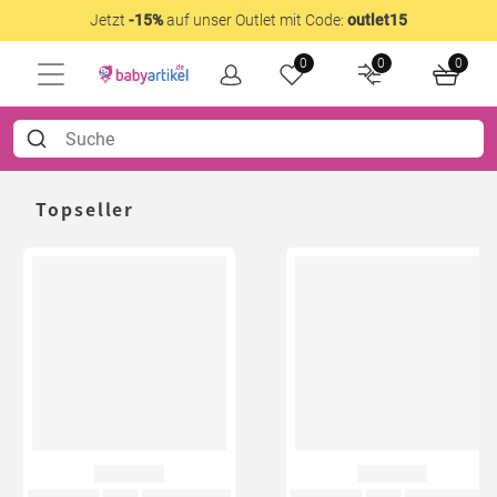
Jetzt
-15%
auf unser Outlet mit Code:
outlet15
0
0
0
Topseller