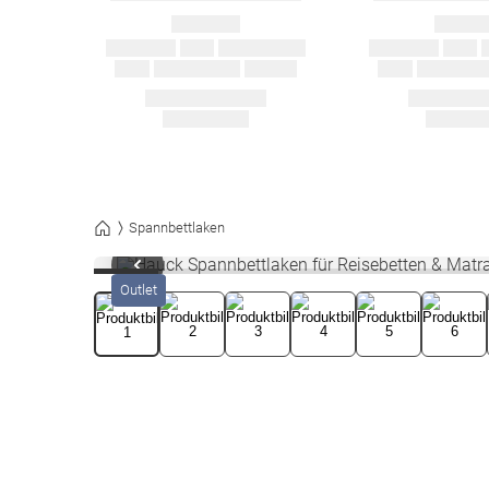
Spannbettlaken
1
/
10
Outlet