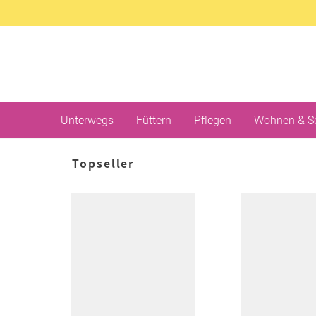
Unterwegs
Füttern
Pflegen
Wohnen & S
Topseller