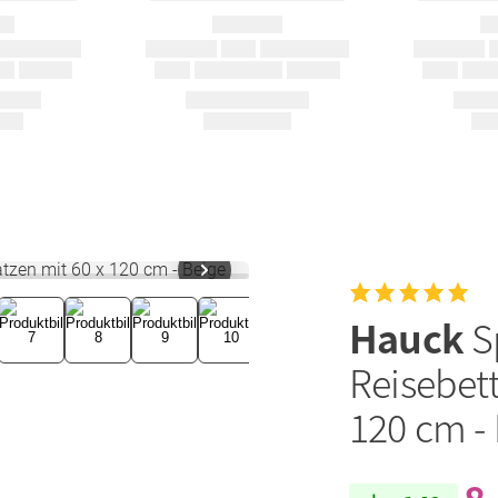
Hauck
S
Reisebett
120 cm -