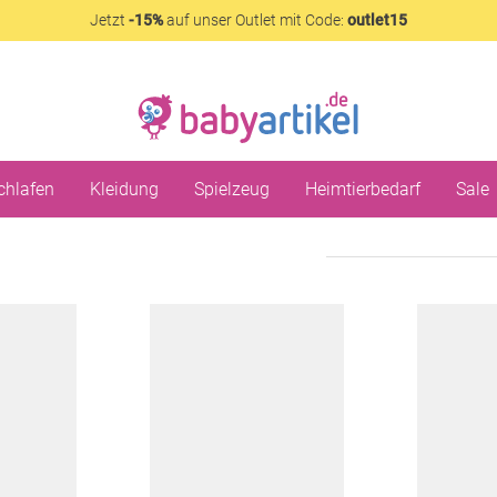
Jetzt
-15%
auf unser Outlet mit Code:
outlet15
chlafen
Kleidung
Spielzeug
Heimtierbedarf
Sale