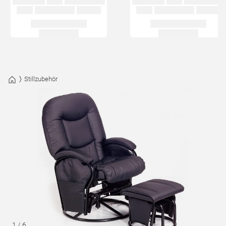
Stillzubehör
1
/
6