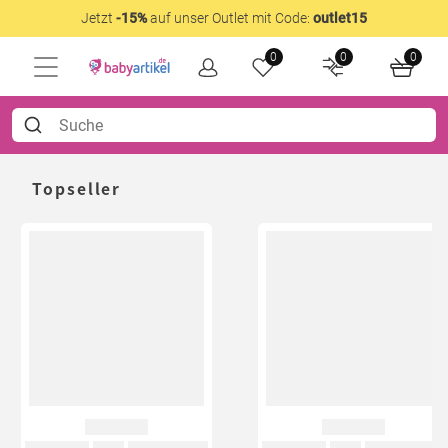
Jetzt
-15%
auf unser Outlet mit Code:
outlet15
0
0
0
Topseller