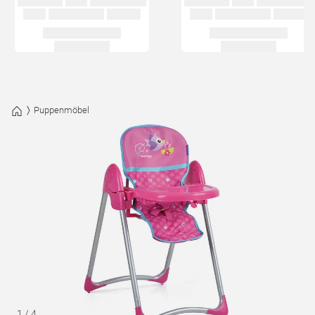
Puppenmöbel
1
/
4