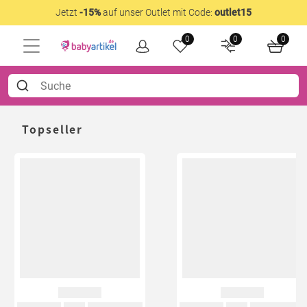
Jetzt
-15%
auf unser Outlet mit Code:
outlet15
0
0
0
Topseller