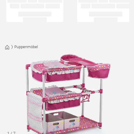
Puppenmöbel
1
/
7