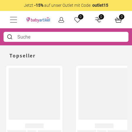
Jetzt
-15%
auf unser Outlet mit Code:
outlet15
0
0
0
Topseller