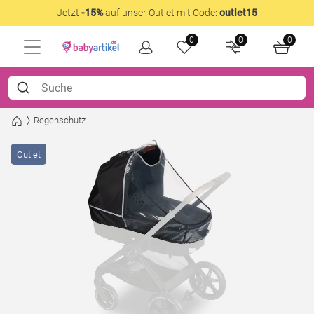
Jetzt
-15%
auf unser Outlet mit Code:
outlet15
0
0
0
Regenschutz
Outlet