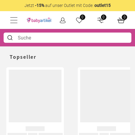
Jetzt
-15%
auf unser Outlet mit Code:
outlet15
0
0
0
Topseller